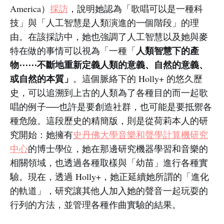
America）
採訪
，說明她認為「歌唱可以是一種科
技」與「人工智慧是人類演進的一個階段」的理
由。在該採訪中，她也強調了人工智慧以及她與麥
人類智慧下的產
特在做的事情可以視為「一種「
物⋯⋯不斷地重新定義人類的意義、自然的意義、
或自然的本質」
。這個脈絡下的 Holly+ 的悠久歷
史，可以追溯到上古的人類為了各種目的而一起歌
唱的例子──也許是要創造社群，也可能是要抵禦各
種危險。這段歷史的精簡版，則是從荷莉本人的研
究開始：她擁有
史丹佛大學音樂和聲學計算機研究
中心
的博士學位，她在那邊研究機器學習和音樂的
相關領域，也透過各種取樣與「幼苗」進行各種實
驗。現在，透過 Holly+，她正延續她所謂的「進化
的軌道」，研究讓其他人加入她的聲音一起玩耍的
行列的方法，並管理各種作曲實驗的結果。