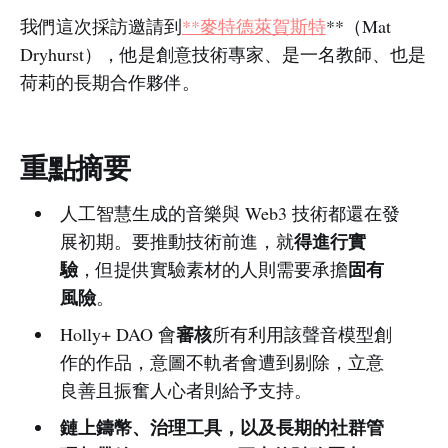
我們這次採訪邀請到
**麥特德萊賀斯特
**（Mat
Dryhurst），他是創意技術專家、是一名教師、也是
荷莉的長期合作夥伴。
重點摘要
人工智慧生成的音樂與 Web3 技術都還在發
得進行實
展初期。要推動技術前進，就
驗
固有
，但提供實驗素材的人則需要承擔
風險
。
審核
Holly+ DAO 會
所有利用該聲音模型創
作的作品，意圖不軌者會遭到剔除，立意
良善且振奮人心者則給予支持。
鏈上鑄幣、治理工具，以及長期的社群管