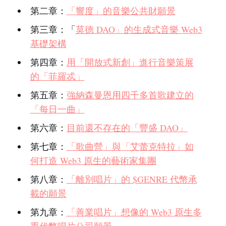
第二章：
「響度」的音樂公共財願景
第三章：「
莫德 DAO」的生成式音樂 Web3
基礎架構
第四章：
用「開放式新創」進行音樂策展
的「菲羅忒」
第五章：
強納森曼恩用四千多首歌建立的
「每日一曲」
第六章：
目前還不存在的「豐盛 DAO」
第七章：
「歌曲營」與「艾蕾克特拉」如
何打造 Web3 原生的藝術家集團
第八章：
「離別唱片」的 $GENRE 代幣承
載的願景
第九章：
「善業唱片」想像的 Web3 原生多
重代幣唱片公司願景