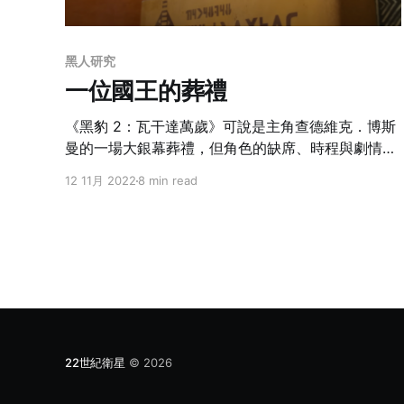
黑人研究
一位國王的葬禮
《黑豹 2：瓦干達萬歲》可說是主角查德維克．博斯
曼的一場大銀幕葬禮，但角色的缺席、時程與劇情的
限制，讓它終成為這個系列的遺憾。
12 11月 2022
8 min read
22世紀衛星
© 2026