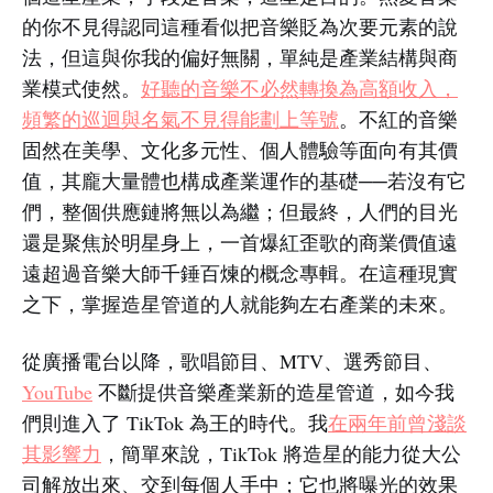
的你不見得認同這種看似把音樂貶為次要元素的說
法，但這與你我的偏好無關，單純是產業結構與商
業模式使然。
好聽的音樂不必然轉換為高額收入，
頻繁的巡迴與名氣不見得能劃上等號
。不紅的音樂
固然在美學、文化多元性、個人體驗等面向有其價
值，其龐大量體也構成產業運作的基礎──若沒有它
們，整個供應鏈將無以為繼；但最終，人們的目光
還是聚焦於明星身上，一首爆紅歪歌的商業價值遠
遠超過音樂大師千錘百煉的概念專輯。在這種現實
之下，掌握造星管道的人就能夠左右產業的未來。
從廣播電台以降，歌唱節目、MTV、選秀節目、
YouTube
不斷提供音樂產業新的造星管道，如今我
們則進入了 TikTok 為王的時代。我
在兩年前曾淺談
其影響力
，簡單來說，TikTok 將造星的能力從大公
司解放出來、交到每個人手中；它也將曝光的效果