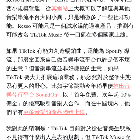
西小規模營運，從
其網站
上大概可以了解這與其他
音樂串流平台大同小異，只是稍微多了一些社群功
能。Resso 可能只是一個試水溫的過渡產品，推測有
可能改名 TikTok Music 後一口氣在多個國家上線。
如果 TikTok 有能力創造暢銷曲，還能為 Spotify 導
流，那麼拿回來自己做音樂串流平台也許是個不壞
的主意？但音樂串流並非好賺錢的生意，如果
TikTok 要大力推展這項業務，那必然對於整個生態
系有更大的野心。比如字節跳動今年稍早便
推出音
樂發行平台 SoundOn
，以「首年免費、次年起 10%
佣金」的優惠吸引音樂人合作。而在中國境內，他
們早有
更多音樂類產品陸續上線
。
我對此的猜測是：TikTok 目前對於搶佔音樂生態系
不見得有什麼出人意表的規劃，但 TikTok Music 至