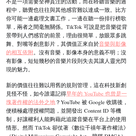
不是一項需要全神貫注的活動，而在聆聽音樂的過
程中，聽覺也往往與其他感官難以達成一致。比方
你可能一邊處理文書工作，一邊在聽一份排行榜歌
單，兩者之間毫無關係。TikTok 可說是把音樂從背
景帶到人們感官的前景，理由很簡單，放眼眾多跳
舞、對嘴等創意影片，其價值正來自於
音樂與影像
的相互依附
。沒有音樂，影像本身的意義不明；沒
有影像，短短幾秒的音樂片段則失去其讓人靈光閃
現的魅力。
新的價值往往難以用舊的規則管理，這在科技新創
見怪不怪，如今誰還記得
早年的 YouTube 也曾是一
塊著作權的法外之地
？YouTube 被 Google 收購後，
便積極處理授權問題，並開發出 Content ID 等機
制，好讓權利人能夠藉此追蹤音樂在平台上的使用
情形。然而 TikTok 卻仗著《數位千禧年著作權法》