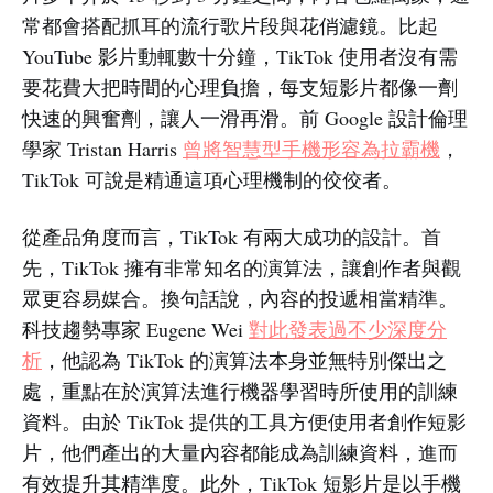
常都會搭配抓耳的流行歌片段與花俏濾鏡。比起
YouTube 影片動輒數十分鐘，TikTok 使用者沒有需
要花費大把時間的心理負擔，每支短影片都像一劑
快速的興奮劑，讓人一滑再滑。前 Google 設計倫理
學家 Tristan Harris
曾將智慧型手機形容為拉霸機
，
TikTok 可說是精通這項心理機制的佼佼者。
從產品角度而言，TikTok 有兩大成功的設計。首
先，TikTok 擁有非常知名的演算法，讓創作者與觀
眾更容易媒合。換句話說，內容的投遞相當精準。
科技趨勢專家 Eugene Wei
對此發表過不少深度分
析
，他認為 TikTok 的演算法本身並無特別傑出之
處，重點在於演算法進行機器學習時所使用的訓練
資料。由於 TikTok 提供的工具方便使用者創作短影
片，他們產出的大量內容都能成為訓練資料，進而
有效提升其精準度。此外，TikTok 短影片是以手機