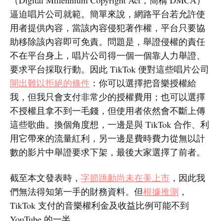
（Digital Millennium Copyright Act，簡稱 DMCA）
逼迫唱片公司就範。簡單來說，網路平台若允許使
用者提供內容，當該內容侵犯著作權，平台只要協
助移除該內容即可免責。問題是，舉證侵權的責任
不在平台身上，唱片公司得一個一個靠人力舉證、
要求平台採取行動。因此 TikTok 便對這些唱片公司
開出難以拒絕的條件
：你可以選擇把音樂授權給
我，但我只會支付非常少的授權費用；也可以選擇
不授權且拿不到一毛錢，但使用者依然會不斷上傳
這些歌曲。換個角度想，一邊是與 TikTok 合作、利
用它帶來的流量紅利，另一邊是費時費力從無以計
數的影片中舉證要求下架，最後大家選擇了前者。
截至本文發表時，
字節跳動尚未在美上市
，因此我
們無法得知第一手的財務資料。但
根據推測
，
TikTok 支付的音樂權利金及收益比例可能不到
YouTube 的一半。