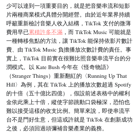
少可以達到一項重要目的，就是把音樂串流和短影
片兩種商業模式具體分開經營。由於近年業界持續
呼籲重新檢討音樂人收入結構，TikTok 支付的微薄
費用早已
累積許多不滿
，而 TikTok Music 可能就是
一種轉移焦點的方法，讓 TikTok 能保持依影片數計
費、由 TikTok Music 負擔播放次數計費的責任。事
實上，TikTok 目前實在很難比照音樂串流平台的分
潤模式。以 Kate Bush 今年在《怪奇物語》
（Stranger Things）重新翻紅的〈Running Up That
Hill〉為例，其在 TikTok 上的播放次數超過 Spotify
的十倍（五十億比四億），假設前述表格中的權利
金依此乘上十倍，縱使字節跳動口袋極深，恐怕也
難以接受這樣的收支比例。簡單來說，即使串流平
台不是門好生意，但這或許就是 TikTok 在創新成功
之後，必須回過頭彌補音樂產業的義務。