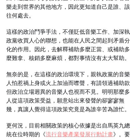
樂走到世界的其他地方，因此更知道自己是誰、該
往何處去。
這樣的政治鬥爭手法，不僅貶低音樂工作、加深執
政黨收買人心的聯想，也能在人民之間起到矛盾分
化的作用。因此，去解釋補助多麼正當、或補助多
麼難拿、核銷多麼麻煩，都對事情沒有太大幫助。
無奈的是，在這樣的政治環境下，親執政黨的音樂
人怕惹禍上身或火上加油而噤聲，有請領過補助款
但政治立場迥異的音樂人也視而不見。明明那麼多
人從這項政策受益，願意站出來發聲的卻寥寥無
幾，真讓人覺得這項政策究竟是為誰辛苦為誰忙。
更何況，目前相關政策的核心依據是出自馬英九總
統在位時期的《
流行音樂產業發展行動計畫
》。要