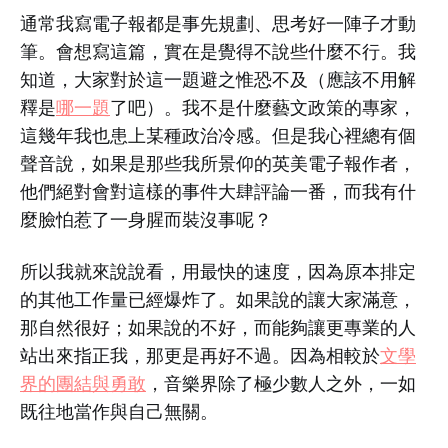
通常我寫電子報都是事先規劃、思考好一陣子才動
筆。會想寫這篇，實在是覺得不說些什麼不行。我
知道，大家對於這一題避之惟恐不及（應該不用解
釋是
哪一題
了吧）。我不是什麼藝文政策的專家，
這幾年我也患上某種政治冷感。但是我心裡總有個
聲音說，如果是那些我所景仰的英美電子報作者，
他們絕對會對這樣的事件大肆評論一番，而我有什
麼臉怕惹了一身腥而裝沒事呢？
所以我就來說說看，用最快的速度，因為原本排定
的其他工作量已經爆炸了。如果說的讓大家滿意，
那自然很好；如果說的不好，而能夠讓更專業的人
站出來指正我，那更是再好不過。因為相較於
文學
界的團結與勇敢
，音樂界除了極少數人之外，一如
既往地當作與自己無關。