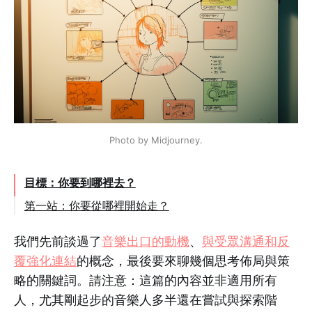
Photo by Midjourney.
目標：你要到哪裡去？
第一站：你要從哪裡開始走？
This post is for paying subscribers only
我們先前談過了
音樂出口的動機
、
與受眾溝通和反
覆強化連結
的概念，最後要來聊幾個思考佈局與策
略的關鍵詞。請注意：這篇的內容並非適用所有
人，尤其剛起步的音樂人多半還在嘗試與探索階