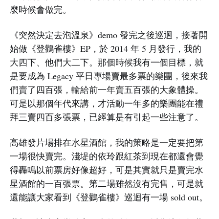
麼時候會做完。
《突然決定去泡溫泉》demo 發完之後巡迴，接著開
始做《登鸛雀樓》EP，於 2014 年 5 月發行，我的
大四下、他們大二下。那個時候我有一個目標，就
是要成為 Legacy 平日專場賣最多票的樂團，後來我
們賣了四百張，輸給前一年賣五百張的大象體操。
可是以那個年代來講，才活動一年多的樂團能在禮
拜三賣四百多張票，已經算是有引起一些注意了。
高雄發片場排在水星酒館，我的策略是一定要把第
一場很快賣完。淺堤的依玲跟紅茶到現在都還會覺
得轟鳴以前票房好像超好，可是其實就只是賣完水
星酒館的一百張票。第二場雖然沒有完售，可是就
還能讓大家看到《登鸛雀樓》巡迴有一場 sold out。