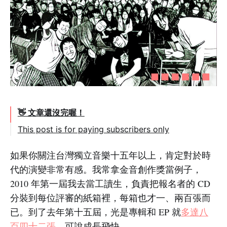
👋 文章還沒完喔！
This post is for paying subscribers only
如果你關注台灣獨立音樂十五年以上，肯定對於時
代的演變非常有感。我常拿金音創作獎當例子，
2010 年第一屆我去當工讀生，負責把報名者的 CD
分裝到每位評審的紙箱裡，每箱也才一、兩百張而
已。到了去年第十五屆，光是專輯和 EP 就
多達八
百四十二張
，可說成長飛快。