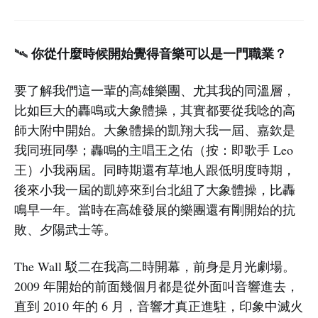
你從什麼時候開始覺得音樂可以是一門職業？
🛰️
要了解我們這一輩的高雄樂團、尤其我的同溫層，
比如巨大的轟鳴或大象體操，其實都要從我唸的高
師大附中開始。大象體操的凱翔大我一屆、嘉欽是
我同班同學；轟鳴的主唱王之佑（按：即歌手 Leo
王）小我兩屆。同時期還有草地人跟低明度時期，
後來小我一屆的凱婷來到台北組了大象體操，比轟
鳴早一年。當時在高雄發展的樂團還有剛開始的抗
敗、夕陽武士等。
The Wall 駁二在我高二時開幕，前身是月光劇場。
2009 年開始的前面幾個月都是從外面叫音響進去，
直到 2010 年的 6 月，音響才真正進駐，印象中滅火