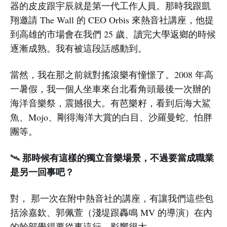
器的皮皮跟宇辰就是第一代工作人員。那時我跟凱
翔邀請 The Wall 的 CEO Orbis 來熱音社講座，他提
到高雄的市場會在我們 25 歲、讀完大學返鄉的時候
逐漸成熟。我有被這段話感動到。
當然，我在那之前就對搖滾樂有憧憬了。2008 年高
一暑假，我一個人坐車來台北看角頭最後一次辦的
海洋音樂祭，震撼很大。有芭樂籽，看到后海大鯊
魚、Mojo、剛得海洋大賞的白目、沙羅曼蛇、怕胖
團等。
那時候有這樣的獨立音樂場景，不過要當成職業
🛰️
是另一回事吧？
對， 那一次在附中熱音社的講座，有讓我們這些包
括涂嘉欽、郭佩萱（淺堤跟轟鳴 MV 的導演）在內
的幹部覺得要從事這行，影響很大。