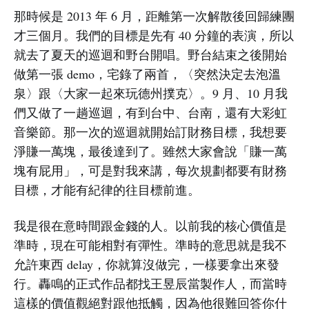
那時候是 2013 年 6 月，距離第一次解散後回歸練團
才三個月。我們的目標是先有 40 分鐘的表演，所以
就去了夏天的巡迴和野台開唱。野台結束之後開始
做第一張 demo，宅錄了兩首，〈突然決定去泡溫
泉〉跟〈大家一起來玩德州撲克〉。9 月、10 月我
們又做了一趟巡迴，有到台中、台南，還有大彩虹
音樂節。那一次的巡迴就開始訂財務目標，我想要
淨賺一萬塊，最後達到了。雖然大家會說「賺一萬
塊有屁用」，可是對我來講，每次規劃都要有財務
目標，才能有紀律的往目標前進。
我是很在意時間跟金錢的人。以前我的核心價值是
準時，現在可能相對有彈性。準時的意思就是我不
允許東西 delay，你就算沒做完，一樣要拿出來發
行。轟鳴的正式作品都找王昱辰當製作人，而當時
這樣的價值觀絕對跟他抵觸，因為他很難回答你什