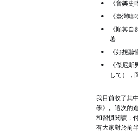
《音樂史
《臺灣嘻
《順其自然——
著
《好想聽
《傑尼斯
して），岡本
我目前收了其
學》。這次的
和習慣閱讀；付費
有大家對於前