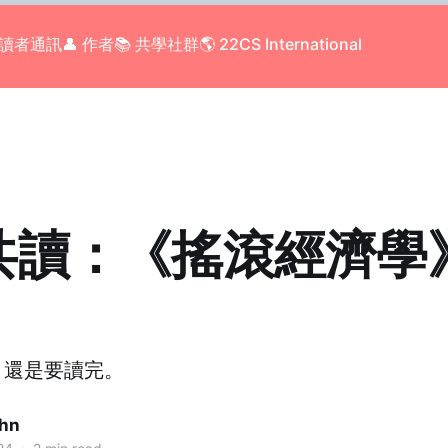
 讀者通訊
👤 作者
📚 共學社群
🌎 22CS International
共讀：《搖滾經濟學
）
，還是要讀完。
ohn