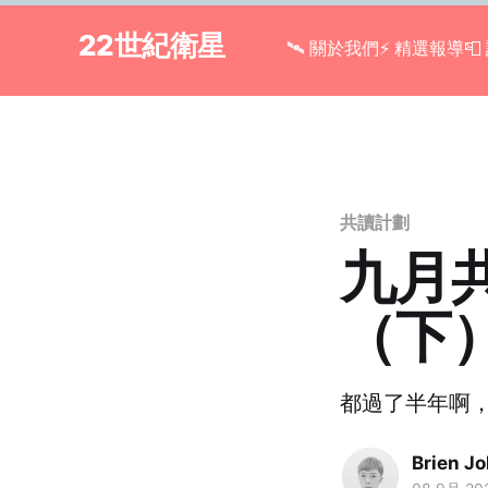
22世紀衛星
🛰 關於我們
⚡ 精選報導

共讀計劃
九月
（下
都過了半年啊
Brien J