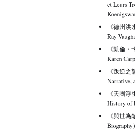
et Leurs 
Koenigswa
《德州洪水：史
Ray Vaug
《凱倫・卡本特
Karen Car
《叛逆之韻：
Narrative
《天團浮生錄
History o
《與世為敵：吐
Biography