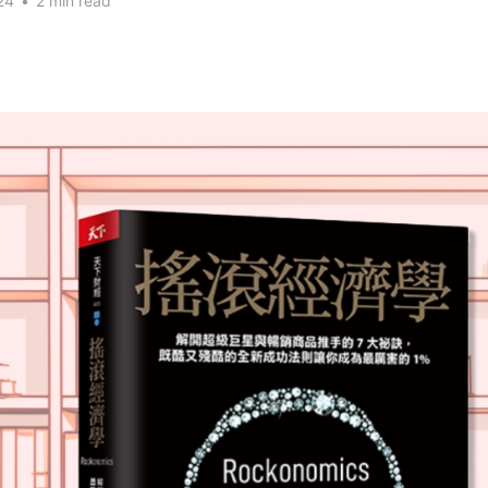
24
•
2 min read