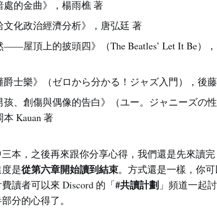
暗處的金曲》，楊雨樵 著
哈文化政治經濟分析》，唐弘廷 著
屋頂上的披頭四》（The Beatles’ Let It Be），Ste
懂爵士樂》（ゼロから分かる！ジャズ入門），後藤
男孩、創傷與偶像的告白》（ユー。ジャニーズの性
 Kauan 著
中三本，之後再來跟你分享心得，我們還是先來讀完
從第六章開始讀到結束
進度是
。方式還是一樣，你可
#共讀計劃
讀者可以來 Discord 的「
」頻道一起討
半部分的心得了。