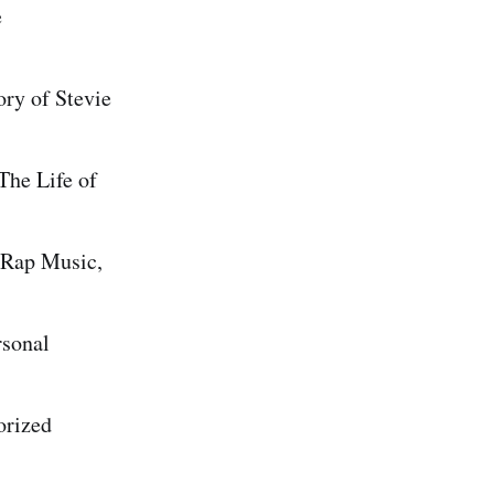
e
of Stevie
Life of
 Music,
onal
ized