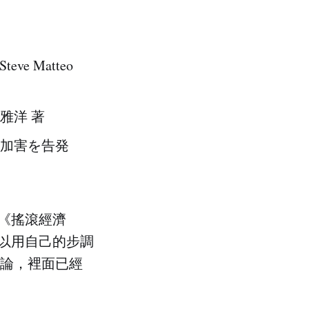
ve Matteo
雅洋 著
加害を告発
《搖滾經濟
以用自己的步調
論，裡面已經