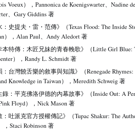
Trois Voeux），Pannonica de Koenigswarter、Nadine d
rter、Gary Giddins 著
提夫・雷・范傳》（Texas Flood: The Inside Story 
han），Alan Paul、Andy Aledort 著
傳：木匠兄妹的青春輓歌》（Little Girl Blue: The 
penter），Randy L. Schmidt 著
台灣饒舌樂的敘事與知識》（Renegade Rhymes: Rap
, and Knowledge in Taiwan），Meredith Schweig 著
：平克佛洛伊德的內幕故事》（Inside Out: A Pers
f Pink Floyd），Nick Mason 著
派克官方授權傳記》（Tupac Shakur: The Author
），Staci Robinson 著