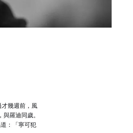
過才幾週前，風
20，與羅迪同歲。
唱道：「寧可犯