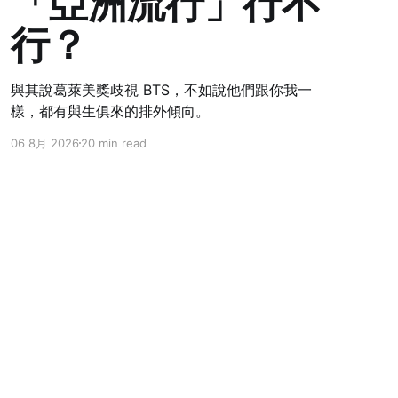
「亞洲流行」行不
行？
與其說葛萊美獎歧視 BTS，不如說他們跟你我一
樣，都有與生俱來的排外傾向。
06 8月 2026
20 min read