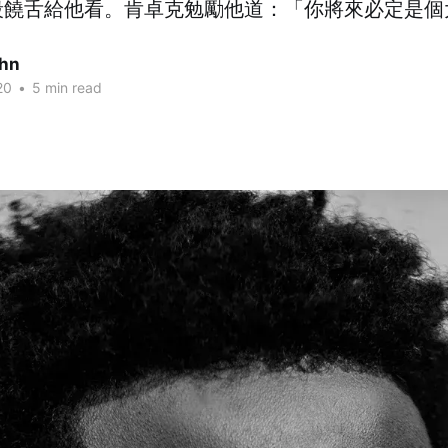
段饒舌給他看。肯卓克勉勵他道：「你將來必定是個
ohn
20
•
5 min read