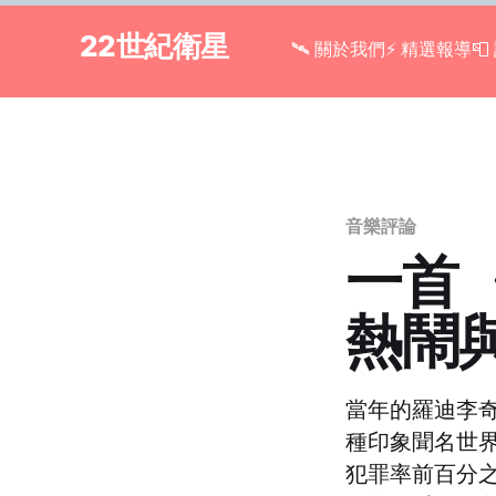
22世紀衛星
🛰 關於我們
⚡ 精選報導

音樂評論
一首〈
熱鬧
當年的羅迪李
種印象聞名世
犯罪率前百分