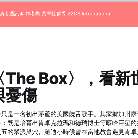
 讀者通訊
👤 作者
📚 共學社群
🌎 22CS International
The Box〉，看
與憂傷
奇只是一名初出茅蘆的美國饒舌歌手。其家鄉加州康
界：既是培育出肯卓克拉瑪和德瑞博士等嘻哈巨星的
之五的幫派巢穴。羅迪小時候曾在當地教會遇見肯卓