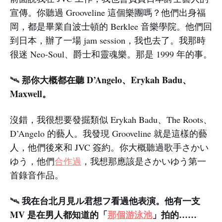
宣傳。你聽過 Grooveline 這個樂團嗎？他們出身福
岡，都是畢業自波士頓的 Berklee 音樂學院。他們回
到日本，辦了一場 jam session，我也去了。我那時
很迷 Neo-Soul、爵士和靈魂樂。那是 1999 年的事。
那你大概都在聽 D’Angelo、Erykah Badu、
🛰️
Maxwell。
沒錯，我很想要發掘類似 Erykah Badu、The Roots、
D’Angelo 的藝人。我發現 Grooveline 就是這樣的藝
人，他們後來和 JVC 簽約。你大概聽過歌手さかい
ゆう，他們
合作過
，我想那應該是さかいゆう第一
首錄音作品。
我在台北月見ル君想フ看過他表演。他有一支
🛰️
MV 是在男人都知道的「
那個游泳池
」拍的……