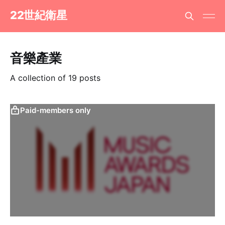
22世紀衛星
音樂產業
A collection of 19 posts
Paid-members only