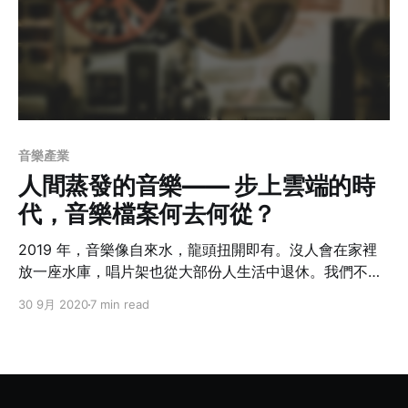
音樂產業
人間蒸發的音樂—— 步上雲端的時
代，音樂檔案何去何從？
2019 年，音樂像自來水，龍頭扭開即有。沒人會在家裡
放一座水庫，唱片架也從大部份人生活中退休。我們不再
擁有，我們只「存取」。我們不關心水從何來；那些供我
30 9月 2020
7 min read
們聽到飽的音樂究竟本體為何，從來也沒佔據誰的意識。
大概只有串流平台的授權合約到期，音樂暫時下架，才稍
微造成一點點焦慮。